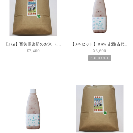
【2kg】百笑倶楽部のお米 （分つき米）※分つきの具合をお指定ください
【3本セット】RAW甘酒(古代米生甘酒)
¥2,400
¥3,600
SOLD OUT