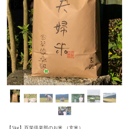
【5kg】百笑倶楽部のお米 （玄米）