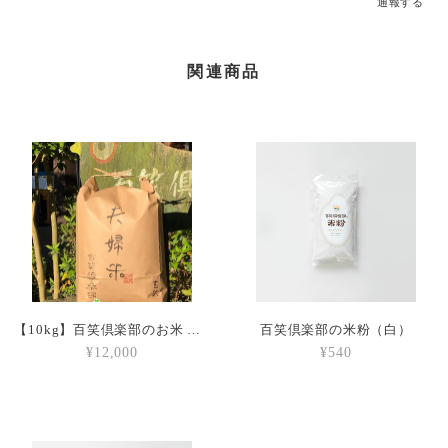
通報する
関連商品
【10kg】百笑倶楽部のお米 （玄米）
百笑倶楽部の米粉（白）
¥12,000
¥540