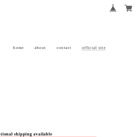
home
about
contact
official site
tional shipping available